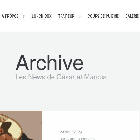
A PROPOS
LUNCH BOX
TRAITEUR
COURS DE CUISINE
GALERIE
Archive
Les News de César et Marcus
29 août 2024
par Barbara Lippens