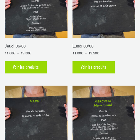
Jeudi 06/08
Lundi 03/08
11.00
€
–
19.50
€
11.00
€
–
19.50
€
Voir les produits
Voir les produits