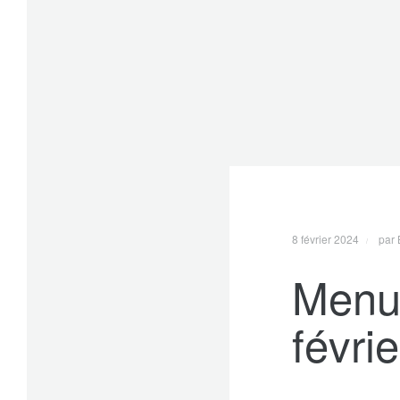
8 février 2024
par 
Menu
févri