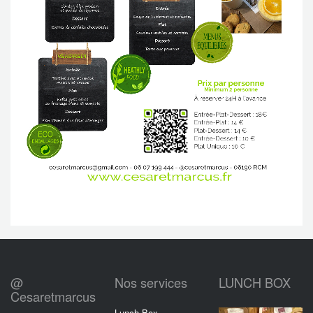
@
Nos services
LUNCH BOX
Cesaretmarcus
Lunch Box